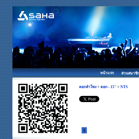
หน้าแรก
ส่วนสมาชิ
ดอกลำโพง
>
ดอก - 15"
>
NTS
1