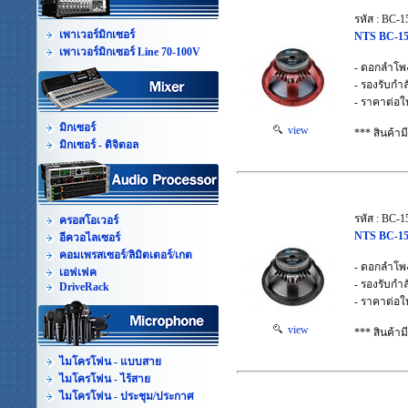
รหัส : BC-1
เพาเวอร์มิกเซอร์
NTS BC-15
เพาเวอร์มิกเซอร์ Line 70-100V
- ดอกลำโพ
- รองรับก
- ราคาต่อใ
มิกเซอร์
view
*** สินค้า
มิกเซอร์ - ดิจิตอล
รหัส : BC-
ครอสโอเวอร์
NTS BC-15
อีควอไลเซอร์
คอมเพรสเซอร์/ลิมิตเตอร์/เกต
- ดอกลำโพ
เอฟเฟค
- รองรับก
DriveRack
- ราคาต่อใ
view
*** สินค้า
ไมโครโฟน - แบบสาย
ไมโครโฟน - ไร้สาย
ไมโครโฟน - ประชุม/ประกาศ