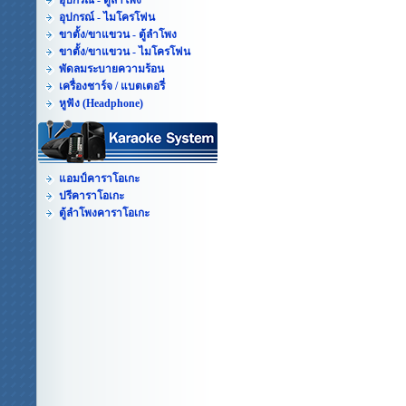
อุปกรณ์ - ตู้ลำโพง
อุปกรณ์ - ไมโครโฟน
ขาตั้ง/ขาแขวน - ตู้ลำโพง
ขาตั้ง/ขาแขวน - ไมโครโฟน
พัดลมระบายความร้อน
เครื่องชาร์จ / แบตเตอรี่
หูฟัง (Headphone)
แอมป์คาราโอเกะ
ปรีคาราโอเกะ
ตู้ลำโพงคาราโอเกะ