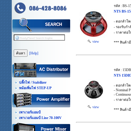
รหัส : BS-1
NTS BS-15
- ดอกลำโพ
- รองรับกำ
- ราคาต่อใ
view
*** สินค้า
[Help]
รหัส : 15D
NTS 15DB7
ปลั๊กไฟ / Stabilizer
- ดอกลำโพ
หม้อเพิ่มไฟ STEP-UP
- Nominal 
- Continuou
- ราคาต่อใ
view
*** สินค้า
เพาเวอร์แอมป์
เพาเวอร์แอมป์ Line 70-100V