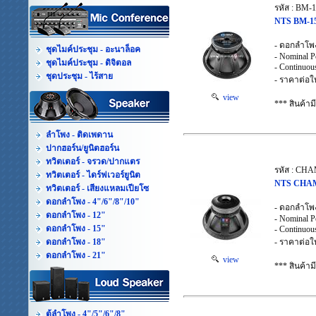
รหัส : BM-
NTS BM-15
- ดอกลำโพ
ชุดไมค์ประชุม - อะนาล็อค
- Nominal 
ชุดไมค์ประชุม - ดิจิตอล
- Continuou
ชุดประชุม - ไร้สาย
- ราคาต่อใ
view
*** สินค้า
ลำโพง - ติดเพดาน
ปากฮอร์น/ยูนิตฮอร์น
ทวิตเตอร์ - จรวด/ปากแตร
รหัส : CH
ทวิตเตอร์ - ไดร์ฟเวอร์ยูนิต
NTS CHAMP
ทวิตเตอร์ - เสียงแหลมเปียโซ
ดอกลำโพง - 4"/6"/8"/10"
- ดอกลำโพ
ดอกลำโพง - 12"
- Nominal 
ดอกลำโพง - 15"
- Continuo
ดอกลำโพง - 18"
- ราคาต่อใ
ดอกลำโพง - 21"
view
*** สินค้า
ตู้ลำโพง - 4"/5"/6"/8"