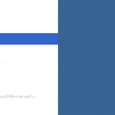
งแจ้งให้ทราบล่วงหน้า ||