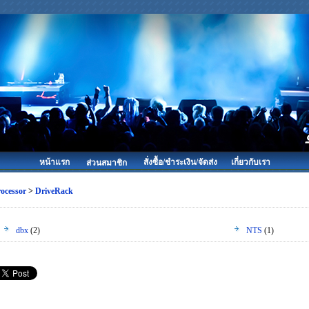
หน้าแรก
สั่งซื้อ/ชำระเงิน/จัดส่ง
เกี่ยวกับเรา
ส่วนสมาชิก
ocessor
>
DriveRack
dbx
(2)
NTS
(1)