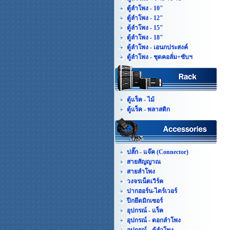
ตู้ลำโพง - 10"
ตู้ลำโพง - 12"
ตู้ลำโพง - 15"
ตู้ลำโพง - 18"
ตู้ลำโพง - เอนกประสงค์
ตู้ลำโพง - ชุดคอลั่ม+ซับฯ
ตู้แร็ค - ไม้
ตู้แร็ค - พลาสติก
ปลั๊ก - แจ๊ค (Connector)
สายสัญญาณ
สายลำโพง
วงจรเน็ตเวิร์ค
ปากฮอร์น-ไดร์เวอร์
ปีกยึดมิกเซอร์
อุปกรณ์ - แร็ค
อุปกรณ์ - ดอกลำโพง