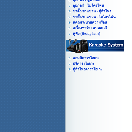
อุปกรณ์ - ตู้ลำโพง
อุปกรณ์ - ไมโครโฟน
ขาตั้ง/ขาแขวน - ตู้ลำโพง
ขาตั้ง/ขาแขวน - ไมโครโฟน
พัดลมระบายความร้อน
เครื่องชาร์จ / แบตเตอรี่
หูฟัง (Headphone)
แอมป์คาราโอเกะ
ปรีคาราโอเกะ
ตู้ลำโพงคาราโอเกะ