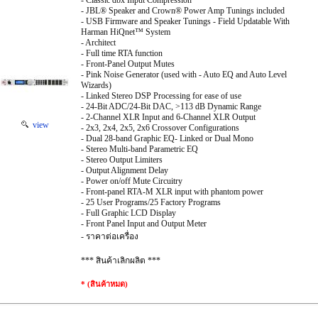
- Classic dbx Input Compression
- JBL® Speaker and Crown® Power Amp Tunings included
- USB Firmware and Speaker Tunings - Field Updatable With
Harman HiQnet™ System
- Architect
- Full time RTA function
- Front-Panel Output Mutes
- Pink Noise Generator (used with - Auto EQ and Auto Level
Wizards)
- Linked Stereo DSP Processing for ease of use
- 24-Bit ADC/24-Bit DAC, >113 dB Dynamic Range
- 2-Channel XLR Input and 6-Channel XLR Output
view
- 2x3, 2x4, 2x5, 2x6 Crossover Configurations
- Dual 28-band Graphic EQ- Linked or Dual Mono
- Stereo Multi-band Parametric EQ
- Stereo Output Limiters
- Output Alignment Delay
- Power on/off Mute Circuitry
- Front-panel RTA-M XLR input with phantom power
- 25 User Programs/25 Factory Programs
- Full Graphic LCD Display
- Front Panel Input and Output Meter
- ราคาต่อเครื่อง
*** สินค้าเลิกผลิต ***
* (สินค้าหมด)