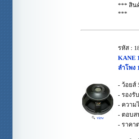
*** สิ
***
รหัส : 
KANE 1
ลำโพง 
- ว้อยส์ 
- รองรั
- ความไ
- ตอบสน
view
- ราคาต