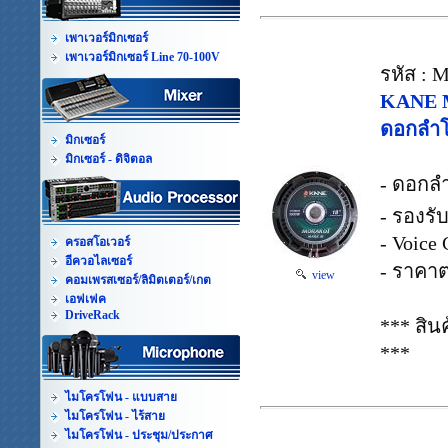
เพาเวอร์มิกเซอร์
เพาเวอร์มิกเซอร์ Line 70-100V
รหัส :
KANE 
ดอกลำโ
มิกเซอร์
มิกเซอร์ - ดิจิตอล
- ดอกล
- รองรั
- Voice 
ครอสโอเวอร์
อีควอไลเซอร์
- ราคาต
view
คอมเพรสเซอร์/ลิมิตเตอร์/เกต
เอฟเฟค
DriveRack
*** สิ
***
ไมโครโฟน - แบบสาย
ไมโครโฟน - ไร้สาย
ไมโครโฟน - ประชุม/ประกาศ