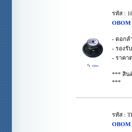
รหัส : 
OBOM 1
- ดอกล
- รองรั
- ราคาต
view
*** สิ
***
รหัส :
OBOM 