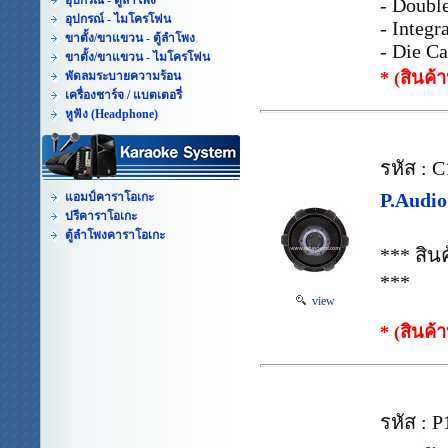
อุปกรณ์ - ตู้ลำโพง
- Doubl
อุปกรณ์ - ไมโครโฟน
- Integ
ขาตั้ง/ขาแขวน - ตู้ลำโพง
- Die C
ขาตั้ง/ขาแขวน - ไมโครโฟน
* (สินค้
พัดลมระบายความร้อน
เครื่องชาร์จ / แบตเตอรี่
หูฟัง (Headphone)
รหัส : 
P.Audi
แอมป์คาราโอเกะ
ปรีคาราโอเกะ
ตู้ลำโพงคาราโอเกะ
*** สิ
***
view
* (สินค้
รหัส : 