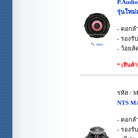
P.Audi
รุ่นใหม่
- ดอกล
- รองรั
view
- ว้อยส์
* (สินค้
รหัส : 
NTS MA
- ดอกลำ
- รองรั