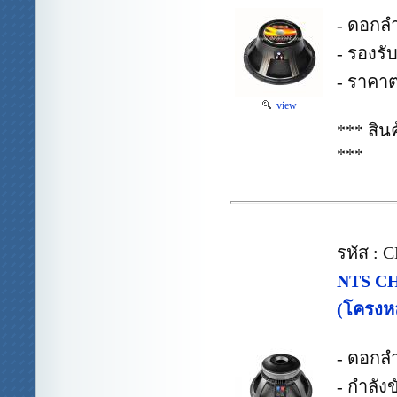
- ดอกล
- รองรั
- ราคาต
view
*** สิ
***
รหัส :
NTS CH
(โครงหล
- ดอกล
- กำลัง