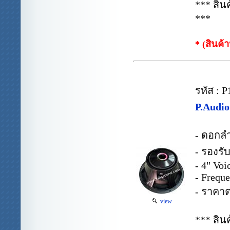
*** สิ
***
* (สินค้
รหัส : 
P.Audi
- ดอกล
- รองรั
- 4" Voi
- Frequ
- ราคาต
view
*** สิ