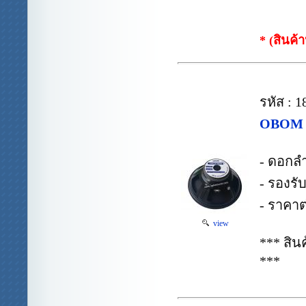
* (สินค้
รหัส : 
OBOM 1
- ดอกล
- รองรั
- ราคาต
view
*** สิ
***