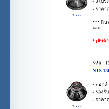
- สไปรเด
- ราคาต
view
*** สิ
***
* (สินค้
รหัส : 
NTS 18
- ดอกล
- รองรั
- ราคาต
view