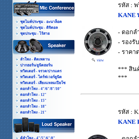
รหัส : พ
KANE พ
ชุดไมค์ประชุม - อะนาล็อค
ชุดไมค์ประชุม - ดิจิตอล
- ดอกล
ชุดประชุม - ไร้สาย
- รองรั
- ราคาต
ลำโพง - ติดเพดาน
view
ปากฮอร์น/ยูนิตฮอร์น
*** สิ
ทวิตเตอร์ - จรวด/ปากแตร
***
ทวิตเตอร์ - ไดร์ฟเวอร์ยูนิต
ทวิตเตอร์ - เสียงแหลมเปียโซ
ดอกลำโพง - 4"/6"/8"/10"
ดอกลำโพง - 12"
ดอกลำโพง - 15"
ดอกลำโพง - 18"
รหัส :
ดอกลำโพง - 21"
KANE P
- ดอกลำ
ตู้ลำโพง - 4"/5"/6"/8"