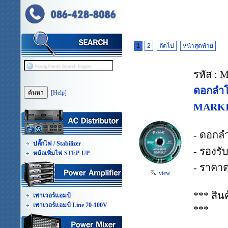
1
2
ถัดไป
หน้าสุดท้าย
รหัส :
ดอกลำ
[Help]
MARKII
- ดอกลำ
ปลั๊กไฟ / Stabilizer
- รองรั
หม้อเพิ่มไฟ STEP-UP
- ราคาต
view
*** สิ
เพาเวอร์แอมป์
เพาเวอร์แอมป์ Line 70-100V
***