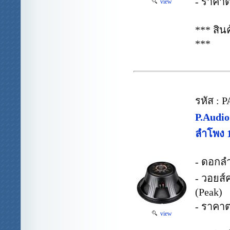
- ราคาต
view
*** สิ
***
รหัส : 
P.Audio
ลำโพง 
- ดอกล
- วอยส์
(Peak)
- ราคาต
view