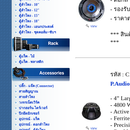
ตู้ลำโพง - 10"
- รองรั
ตู้ลำโพง - 12"
ตู้ลำโพง - 15"
- ราคาต
ตู้ลำโพง - 18"
view
ตู้ลำโพง - เอนกประสงค์
ตู้ลำโพง - ชุดคอลั่ม+ซับฯ
*** สิ
***
ตู้แร็ค - ไม้
ตู้แร็ค - พลาสติก
รหัส : 
P.Audi
ปลั๊ก - แจ๊ค (Connector)
สายสัญญาณ
สายลำโพง
- 4” La
วงจรเน็ตเวิร์ค
- 4800 
ปากฮอร์น-ไดร์เวอร์
- Activ
ปีกยึดมิกเซอร์
- Ferrit
อุปกรณ์ - แร็ค
- Preci
อุปกรณ์ - ดอกลำโพง
view