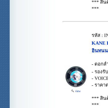
*** สิ
***
รหัส :
KANE 
อินทนน
- ดอกลำ
- รองรั
- VOICE
- ราคาต
view
*** สิ
***