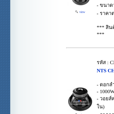
- ขนาดว
view
- ราคาต
*** สิ
***
รหัส :
NTS CH
- ดอกล
- 1000W
- วอยส์
ใน)