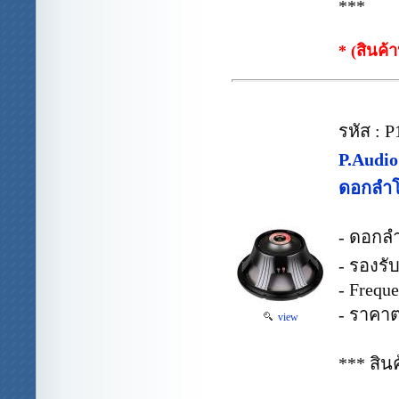
***
* (สินค้
รหัส : 
P.Audio
ดอกลำโ
- ดอกล
- รองรั
- Frequ
- ราคาต
view
*** สิน