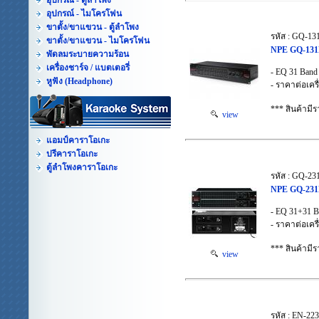
อุปกรณ์ - ตู้ลำโพง
อุปกรณ์ - ไมโครโฟน
ขาตั้ง/ขาแขวน - ตู้ลำโพง
รหัส : GQ-13
ขาตั้ง/ขาแขวน - ไมโครโฟน
NPE GQ-131L
พัดลมระบายความร้อน
เครื่องชาร์จ / แบตเตอรี่
- EQ 31 Band
หูฟัง (Headphone)
- ราคาต่อเครื
*** สินค้าม
view
แอมป์คาราโอเกะ
ปรีคาราโอเกะ
ตู้ลำโพงคาราโอเกะ
รหัส : GQ-23
NPE GQ-231L
- EQ 31+31 B
- ราคาต่อเครื
*** สินค้าม
view
รหัส : EN-223