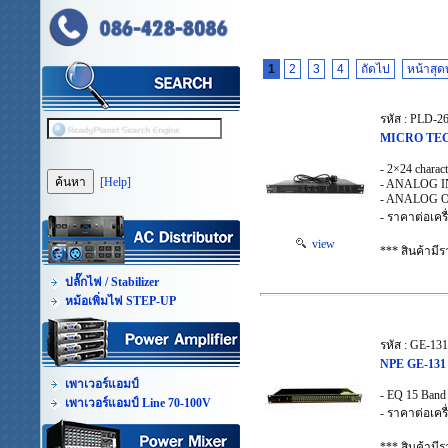
1
2
3
4
ถัดไป
หน้าสุด
รหัส : PLD-2
MICRO TECH 
- 2×24 charac
[Help]
- ANALOG I
- ANALOG 
- ราคาต่อเครื
view
*** สินค้าม
ปลั๊กไฟ / Stabilizer
หม้อเพิ่มไฟ STEP-UP
รหัส : GE-13
NPE GE-131 
เพาเวอร์แอมป์
- EQ 15 Band
เพาเวอร์แอมป์ Line 70-100V
- ราคาต่อเครื
*** สินค้าม