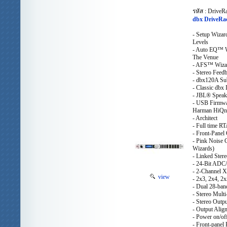
รหัส : Drive
dbx DriveR
- Setup Wizar
Levels
- Auto EQ™ W
The Venue
- AFS™ Wizar
- Stereo Feedb
- dbx120A Su
- Classic dbx
- JBL® Speak
- USB Firmwar
Harman HiQn
- Architect
- Full time RT
- Front-Panel
- Pink Noise 
Wizards)
- Linked Ster
- 24-Bit ADC
- 2-Channel 
view
- 2x3, 2x4, 2
- Dual 28-ba
- Stereo Mult
- Stereo Outpu
- Output Alig
- Power on/of
- Front-pane