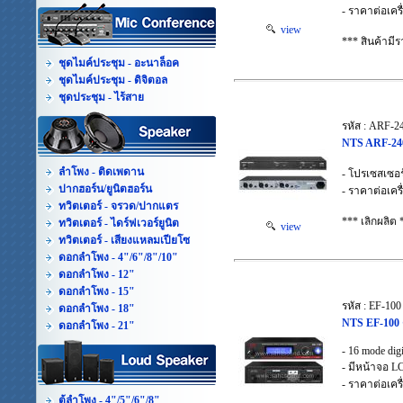
- ราคาต่อเครื
view
*** สินค้าม
ชุดไมค์ประชุม - อะนาล็อค
ชุดไมค์ประชุม - ดิจิตอล
ชุดประชุม - ไร้สาย
รหัส : ARF-2
NTS ARF-240
ลำโพง - ติดเพดาน
- โปรเซสเซอร
ปากฮอร์น/ยูนิตฮอร์น
- ราคาต่อเครื
ทวิตเตอร์ - จรวด/ปากแตร
*** เลิกผลิต 
ทวิตเตอร์ - ไดร์ฟเวอร์ยูนิต
view
ทวิตเตอร์ - เสียงแหลมเปียโซ
ดอกลำโพง - 4"/6"/8"/10"
ดอกลำโพง - 12"
ดอกลำโพง - 15"
รหัส : EF-100
ดอกลำโพง - 18"
NTS EF-100 ด
ดอกลำโพง - 21"
- 16 mode digi
- มีหน้าจอ L
- ราคาต่อเครื
ตู้ลำโพง - 4"/5"/6"/8"