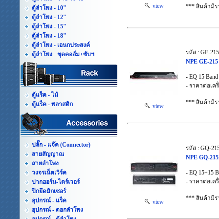
view
*** สินค้าม
ตู้ลำโพง - 10"
ตู้ลำโพง - 12"
ตู้ลำโพง - 15"
ตู้ลำโพง - 18"
ตู้ลำโพง - เอนกประสงค์
รหัส : GE-21
ตู้ลำโพง - ชุดคอลั่ม+ซับฯ
NPE GE-215 
- EQ 15 Band
- ราคาต่อเครื
ตู้แร็ค - ไม้
*** สินค้าม
ตู้แร็ค - พลาสติก
view
ปลั๊ก - แจ๊ค (Connector)
รหัส : GQ-21
สายสัญญาณ
NPE GQ-215L
สายลำโพง
วงจรเน็ตเวิร์ค
- EQ 15+15 B
- ราคาต่อเครื
ปากฮอร์น-ไดร์เวอร์
ปีกยึดมิกเซอร์
*** สินค้าม
อุปกรณ์ - แร็ค
view
อุปกรณ์ - ดอกลำโพง