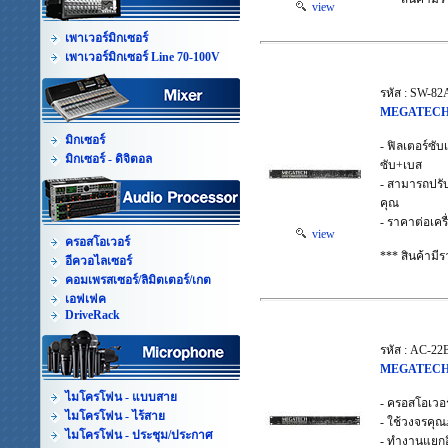
view
เพาเวอร์มิกเซอร์
เพาเวอร์มิกเซอร์ Line 70-100V
รหัส : SW-82
MEGATECH S
มิกเซอร์
- ฟิลเตอร์ซั
มิกเซอร์ - ดิจิตอล
ซับ+เบส
- สามารถปรับ
คุณ
- ราคาต่อเครื
view
ครอสโอเวอร์
*** สินค้าม
อีควอไลเซอร์
คอมเพรสเซอร์/ลิมิตเตอร์/เกต
เอฟเฟค
DriveRack
รหัส : AC-22
MEGATECH A
ไมโครโฟน - แบบสาย
- ครอสโอเวอ
ไมโครโฟน - ไร้สาย
- ใช้วงจรคุณ
ไมโครโฟน - ประชุม/ประกาศ
- ทำงานแยกอิ