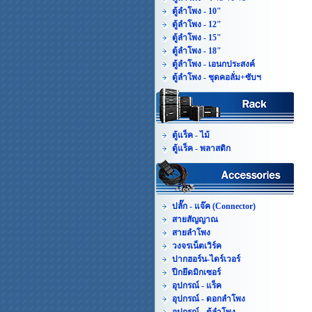
ตู้ลำโพง - 10"
ตู้ลำโพง - 12"
ตู้ลำโพง - 15"
ตู้ลำโพง - 18"
ตู้ลำโพง - เอนกประสงค์
ตู้ลำโพง - ชุดคอลั่ม+ซับฯ
ตู้แร็ค - ไม้
ตู้แร็ค - พลาสติก
ปลั๊ก - แจ๊ค (Connector)
สายสัญญาณ
สายลำโพง
วงจรเน็ตเวิร์ค
ปากฮอร์น-ไดร์เวอร์
ปีกยึดมิกเซอร์
อุปกรณ์ - แร็ค
อุปกรณ์ - ดอกลำโพง