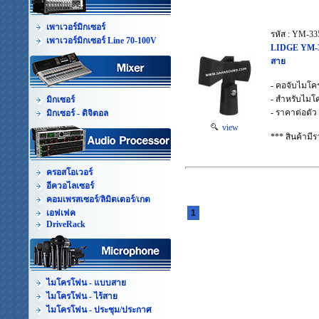
เพาเวอร์มิกเซอร์
รหัส : YM-33
เพาเวอร์มิกเซอร์ Line 70-100V
LIDGE YM-3
สาย
- คอจับไมโค
- สำหรับไม
มิกเซอร์
- ราคาต่อตัว
มิกเซอร์ - ดิจิตอล
view
*** สินค้าม
ครอสโอเวอร์
อีควอไลเซอร์
คอมเพรสเซอร์/ลิมิตเตอร์/เกต
เอฟเฟค
1
DriveRack
ไมโครโฟน - แบบสาย
ไมโครโฟน - ไร้สาย
ไมโครโฟน - ประชุม/ประกาศ