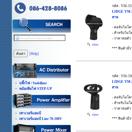
รหัส : YM-33
LIDGE YM-3
สาย
- คอจับไมโ
- สำหรับไมโ
- ราคาต่อตัว
view
*** สินค้าม
[Help]
รหัส : YM-3
LIDGE YM-3
ปลั๊กไฟ / Stabilizer
สาย
หม้อเพิ่มไฟ STEP-UP
- คอจับไมโ
- สำหรับไม
- ราคาต่อตัว
เพาเวอร์แอมป์
view
*** สินค้าม
เพาเวอร์แอมป์ Line 70-100V