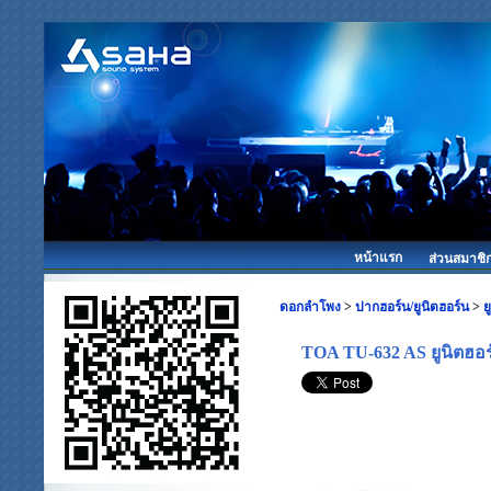
หน้าแรก
ส่วนสมาชิ
ดอกลำโพง
>
ปากฮอร์น/ยูนิตฮอร์น
>
ย
TOA TU-632 AS ยูนิตฮอ