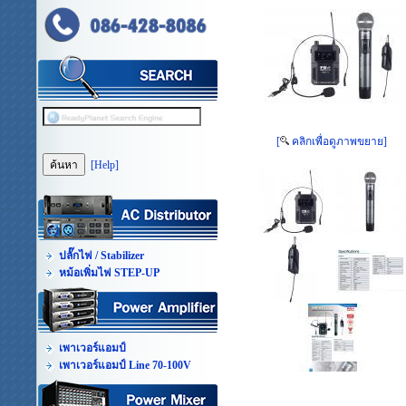
[
คลิกเพื่อดูภาพขยาย]
[Help]
ปลั๊กไฟ / Stabilizer
หม้อเพิ่มไฟ STEP-UP
เพาเวอร์แอมป์
เพาเวอร์แอมป์ Line 70-100V