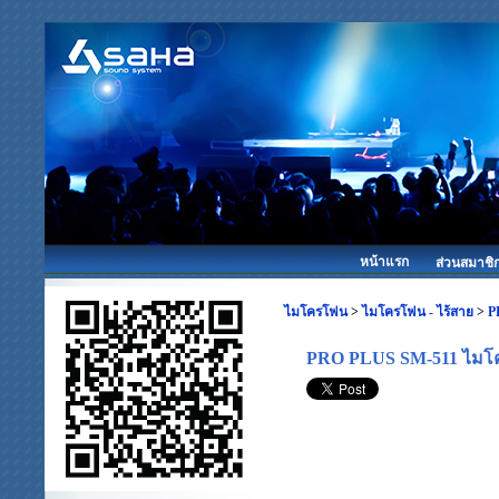
หน้าแรก
ส่วนสมาชิ
ไมโครโฟน
>
ไมโครโฟน - ไร้สาย
>
P
PRO PLUS SM-511 ไมโคร