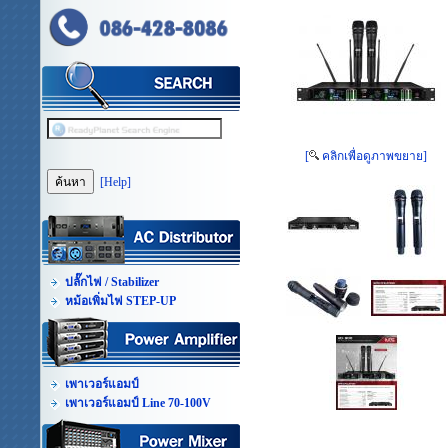
[
คลิกเพื่อดูภาพขยาย]
[Help]
ปลั๊กไฟ / Stabilizer
หม้อเพิ่มไฟ STEP-UP
เพาเวอร์แอมป์
เพาเวอร์แอมป์ Line 70-100V