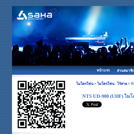
หน้าแรก
ส่วนสมาชิ
ไมโครโฟน
>
ไมโครโฟน - ไร้สาย
>
N
NTS UD-900 (UHF) ไมโครโ