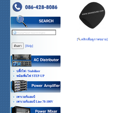
[
คลิกเพื่อดูภาพขยาย]
[Help]
ปลั๊กไฟ / Stabilizer
หม้อเพิ่มไฟ STEP-UP
เพาเวอร์แอมป์
เพาเวอร์แอมป์ Line 70-100V