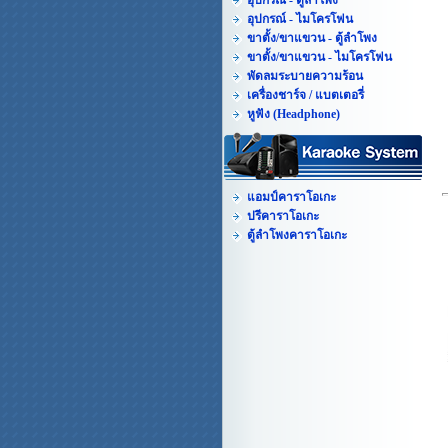
อุปกรณ์ - ตู้ลำโพง
อุปกรณ์ - ไมโครโฟน
ขาตั้ง/ขาแขวน - ตู้ลำโพง
ขาตั้ง/ขาแขวน - ไมโครโฟน
พัดลมระบายความร้อน
เครื่องชาร์จ / แบตเตอรี่
หูฟัง (Headphone)
แอมป์คาราโอเกะ
ปรีคาราโอเกะ
ตู้ลำโพงคาราโอเกะ