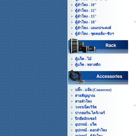
ตู้ลำโพง - 10"
ตู้ลำโพง - 12"
ตู้ลำโพง - 15"
ตู้ลำโพง - 18"
ตู้ลำโพง - เอนกประสงค์
ตู้ลำโพง - ชุดคอลั่ม+ซับฯ
ตู้แร็ค - ไม้
ตู้แร็ค - พลาสติก
ปลั๊ก - แจ๊ค (Connector)
สายสัญญาณ
สายลำโพง
วงจรเน็ตเวิร์ค
ปากฮอร์น-ไดร์เวอร์
ปีกยึดมิกเซอร์
อุปกรณ์ - แร็ค
อุปกรณ์ - ดอกลำโพง