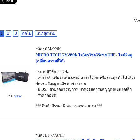
Vie
1
2
3
ถัดไป
หน้าสุดท้าย
รหัส : GM-999K
MICRO TECH GM-999K ไมโครโฟนไร้สาย UHF - ไมค์ถือคู่
(เปลี่ยนความถี่ได้)
- ระบบดิจิทัล 2.4GHz
- เหมาะสำหรับงานร้องเพลง คาราโอเกะ หรืองานพูดทั่วไป เสียง
ชัดเจน สัญญาณนิ่ง พกพาสะดวก
- มี DSP ช่วยลดการรบกวน มาพร้อมตัวรับสัญญาณขนาดเล็ก
- ราคาต่อชุด
view
*** สินค้ามีราคาพิเศษ กรุณาสอบถาม ***
รหัส : ET-777A/HP