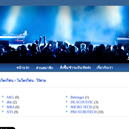
หน้าแรก
สั่งซื้อ/ชำระเงิน/จัดส่ง
เกี่ยวกับเรา
ส่วนสมาชิก
มโครโฟน
>
ไมโครโฟน - ไร้สาย
AKG
(0)
Behringer
(1)
dbk
(2)
DE ACOUSTIC
(3)
MBA
(0)
MICRO TECH
(13)
NTS
(9)
PRO EUROTECH
(10)