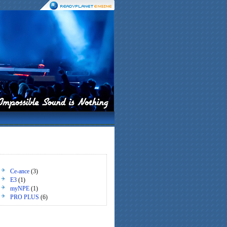
Ce-ance
(3)
E3
(1)
myNPE
(1)
PRO PLUS
(6)